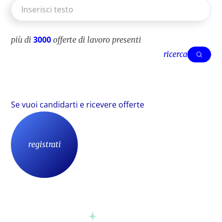
3000
più di
offerte di lavoro presenti
ricerca
ric
Se vuoi candidarti e ricevere offerte
registrati