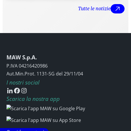
Tutte le notizie
Tut
MAW S.p.A.
P.IVA 04216420986
Aut.Min.Prot. 1131-SG del 29/11/04
I nostri social
Scarica la nostra app