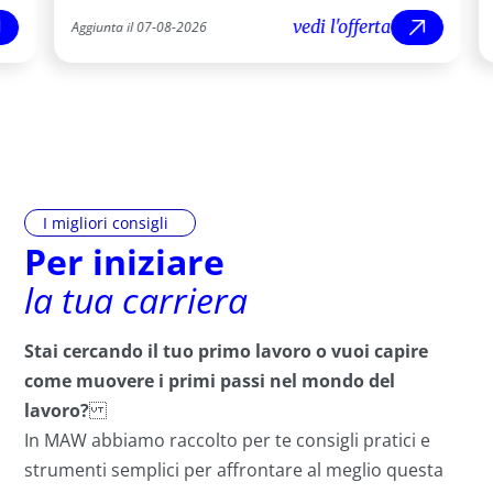
vedi l'offerta
Aggiunta il
07
-
08
-
2026
Aggiunta il
'offerta
vedi l'offerta
I migliori consigli
Per iniziare
la tua carriera
Stai cercando il tuo primo lavoro o vuoi capire
come muovere i primi passi nel mondo del
lavoro?
In MAW abbiamo raccolto per te consigli pratici e
strumenti semplici per affrontare al meglio questa