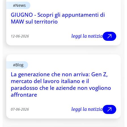
News
#
GIUGNO - Scopri gli appuntamenti di
MAW sul territorio
leggi la notizia
12
-
06
-
2026
leggi
Blog
#
La generazione che non arriva: Gen Z,
mercato del lavoro italiano e il
paradosso che le aziende non vogliono
affrontare
leggi la notizia
07
-
06
-
2026
leggi