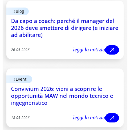
Blog
#
Da capo a coach: perché il manager del
2026 deve smettere di dirigere (e iniziare
ad abilitare)
leggi la notizia
26
-
05
-
2026
leggi
Eventi
#
Convivium 2026: vieni a scoprire le
opportunità MAW nel mondo tecnico e
ingegneristico
leggi la notizia
18
-
05
-
2026
leggi