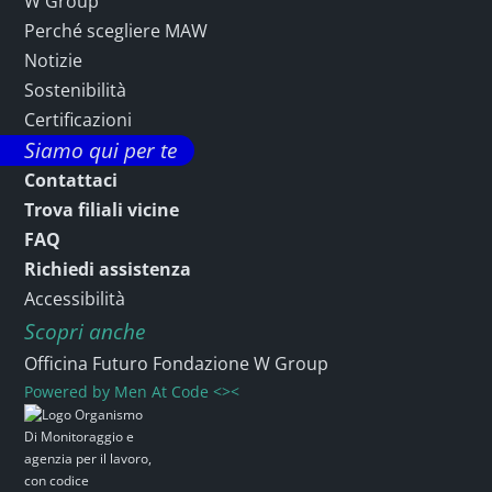
W Group
Perché scegliere MAW
Notizie
Sostenibilità
Certificazioni
Siamo qui per te
Contattaci
Trova filiali vicine
FAQ
Richiedi assistenza
Accessibilità
Scopri anche
Officina Futuro Fondazione W Group
Powered by
Men At Code <><