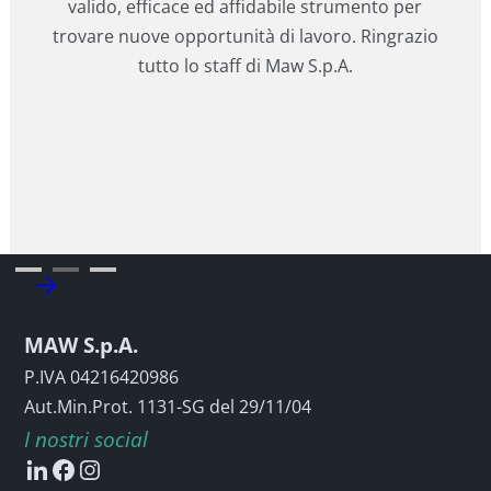
valido, efficace ed affidabile strumento per
trovare nuove opportunità di lavoro. Ringrazio
tutto lo staff di Maw S.p.A.
Slide 2 of 3.
MAW S.p.A.
P.IVA 04216420986
Aut.Min.Prot. 1131-SG del 29/11/04
I nostri social