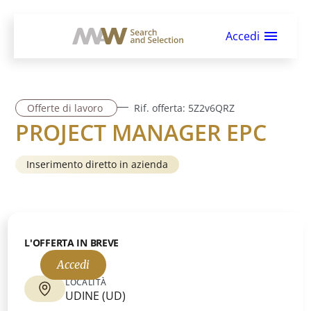
Accedi
Offerte di lavoro
Rif. offerta:
5Z2v6QRZ
PROJECT MANAGER EPC
Inserimento diretto in azienda
L'OFFERTA IN BREVE
Accedi
LOCALITÀ
UDINE
(
UD
)